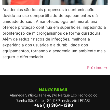
Academias são locais propensos à contaminação
devido ao uso compartilhado de equipamentos e à
umidade do suor. A nanotecnologia antimicrobiana
oferece proteção contínua em superfícies, impedindo a
proliferação de microrganismos de forma duradoura.
Além de reduzir riscos de infecções, melhora a
experiência dos usuários e a durabilidade dos
equipamentos, tornando a academia um ambiente mais
seguro e diferenciado.
Próximo
→
NANOX BRASIL
Alameda Sinlioku Tanaka, 170 Parque Eco Tecnológico
Damha São Carlos, SP, CEP: 13565-261 | BRASIL
+55 (11) 3164-1380