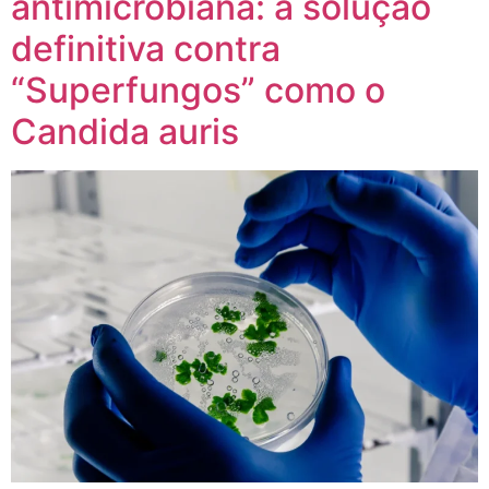
antimicrobiana: a solução
definitiva contra
“Superfungos” como o
Candida auris