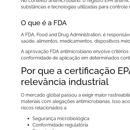
No contexto antimicrobiano, o registro EPA antimi
substâncias e tecnologias utilizadas para controle
O que é a FDA
A FDA, Food and Drug Administration, é responsáv
saúde, alimentos, medicamentos, dispositivos méd
A aprovação FDA antimicrobiano envolve critérios 
conformidade de aplicação em determinados contex
Por que a certificação E
relevância industrial
O mercado global passou a exigir maior rastreabi
materiais com alegações antimicrobianas. Isso aco
riscos relacionados a:
Segurança microbiológica
Conformidade regulatória