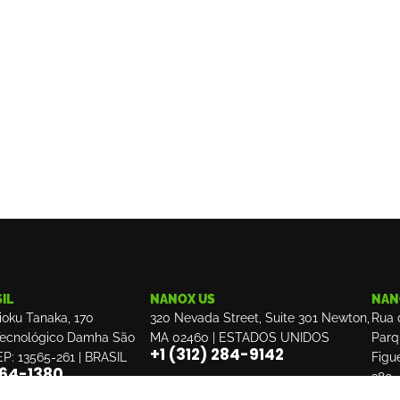
IL
NANOX US
NAN
ioku Tanaka, 170
320 Nevada Street, Suite 301 Newton,
Rua 
Tecnológico Damha São
MA 02460 | ESTADOS UNIDOS
Parq
‎+1 (312) 284-9142
EP: 13565-261 | BRASIL
Figu
3164-1380
380
+35