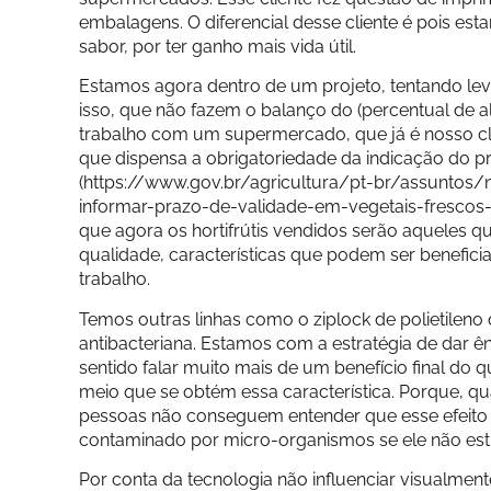
embalagens. O diferencial desse cliente é pois est
sabor, por ter ganho mais vida útil.
Estamos agora dentro de um projeto, tentando l
isso, que não fazem o balanço do (percentual de 
trabalho com um supermercado, que já é nosso cli
que dispensa a obrigatoriedade da indicação do p
(https://www.gov.br/agricultura/pt-br/assuntos/
informar-prazo-de-validade-em-vegetais-frescos-
que agora os hortifrútis vendidos serão aqueles q
qualidade, características que podem ser benefi
trabalho.
Temos outras linhas como o ziplock de polietile
antibacteriana. Estamos com a estratégia de dar ê
sentido falar muito mais de um benefício final do 
meio que se obtém essa característica. Porque, qu
pessoas não conseguem entender que esse efeito 
contaminado por micro-organismos se ele não est
Por conta da tecnologia não influenciar visualmente