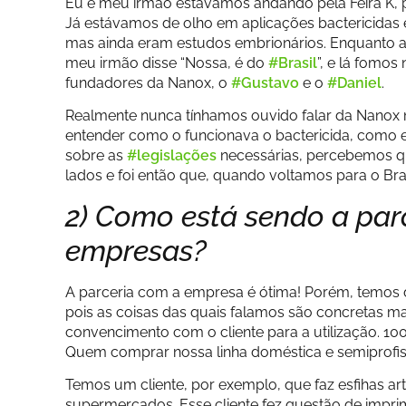
Eu e meu irmão estávamos andando pela Feira K, pr
Já estávamos de olho em aplicações bactericidas
mas ainda eram estudos embrionários. Enquanto 
meu irmão disse “Nossa, é do
#Brasil
”, e lá fomo
fundadores da Nanox, o
#Gustavo
e o
#Daniel
.
Realmente nunca tínhamos ouvido falar da Nanox
entender como o funcionava o bactericida, como e
sobre as
#legislações
necessárias, percebemos qu
lados e foi então que, quando voltamos para o Bras
2) Como está sendo a parc
empresas?
A parceria com a empresa é ótima! Porém, temos 
pois as coisas das quais falamos são concretas mas 
convencimento com o cliente para a utilização. 1
Quem comprar nossa linha doméstica e semiprofis
Temos um cliente, por exemplo, que faz esfihas ar
supermercados. Esse cliente fez questão de imprim