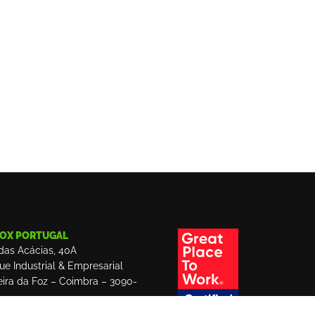
OX PORTUGAL
das Acácias, 40A
ue Industrial & Empresarial
eira da Foz – Coimbra – 3090-
1 233 098 312