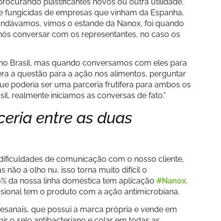
ocurando plastificantes novos ou outra utilidade.
 e fungicidas de empresas que vinham da Espanha,
andávamos, vimos o estande da Nanox, foi quando
s nós conversar com os representantes, no caso os
 no Brasil, mas quando conversamos com eles para
ra a questão para a ação nos alimentos, perguntar
e poderia ser uma parceria frutífera para ambos os
il, realmente iniciamos as conversas de fato.”
eria entre as duas
dificuldades de comunicação com o nosso cliente,
não a olho nu, isso torna muito difícil o
00% da nossa linha doméstica tem aplicação
#Nanox
.
sional tem o produto com a ação antimicrobiana.
tesanais, que possui a marca própria e vende em
ir o selo antibacteriano e colar em todas as