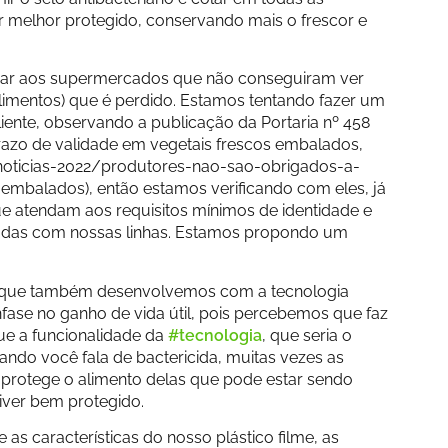
ar melhor protegido, conservando mais o frescor e
evar aos supermercados que não conseguiram ver
alimentos) que é perdido. Estamos tentando fazer um
ente, observando a publicação da Portaria nº 458
razo de validade em vegetais frescos embalados,
noticias-2022/produtores-nao-sao-obrigados-a-
embalados), então estamos verificando com eles, já
ue atendam aos requisitos mínimos de identidade e
ciadas com nossas linhas. Estamos propondo um
no que também desenvolvemos com a tecnologia
nfase no ganho de vida útil, pois percebemos que faz
que a funcionalidade da
#tecnologia
, que seria o
ando você fala de bactericida, muitas vezes as
protege o alimento delas que pode estar sendo
iver bem protegido.
 as características do nosso plástico filme, as